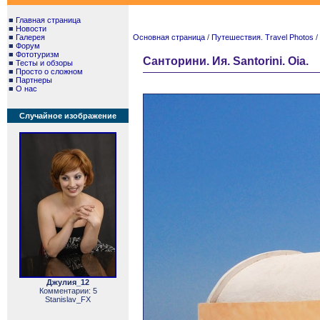
■
Главная страница
■
Новости
■
Галерея
Основная страница
/
Путешествия. Travel Photos
/
■
Форум
■
Фототуризм
Санторини. Ия. Santorini. Oia.
■
Тесты и обзоры
■
Просто о сложном
■
Партнеры
■
О нас
Случайное изображение
Джулия_12
Комментарии: 5
Stanislav_FX