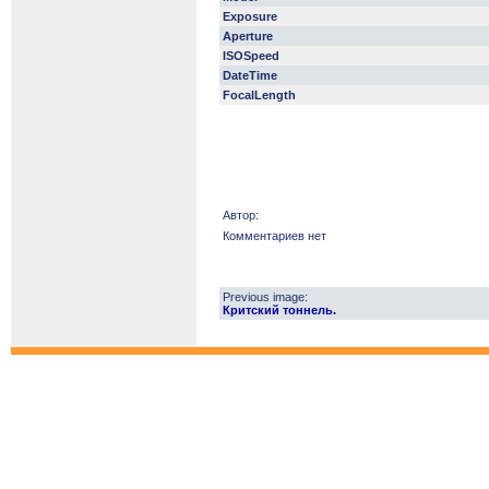
Exposure
Aperture
ISOSpeed
DateTime
FocalLength
Автор:
Комментариев нет
Previous image:
Критский тоннель.