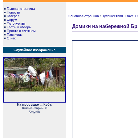
■
Главная страница
■
Новости
■
Галерея
Основная страница
/
Путешествия. Travel P
■
Форум
■
Фототуризм
Домики на набережной Бр
■
Тесты и обзоры
■
Просто о сложном
■
Партнеры
■
О нас
Случайное изображение
На просушке ... Куба.
Комментарии: 0
Smyslik