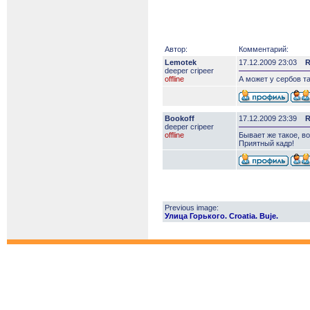
Автор:
Комментарий:
Lemotek
17.12.2009 23:03
R
deeper сripeer
offline
А может у сербов т
Bookoff
17.12.2009 23:39
R
deeper сripeer
offline
Бывает же такое, во
Приятный кадр!
Previous image:
Улица Горького. Croatia. Buje.