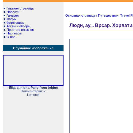
■
Главная страница
■
Новости
■
Галерея
Основная страница
/
Путешествия. Travel P
■
Форум
■
Фототуризм
Люди, ау... Врсар. Хорватия
■
Тесты и обзоры
■
Просто о сложном
■
Партнеры
■
О нас
Случайное изображение
Eilat at night. Pano from bridge
Комментарии: 2
Lemotek