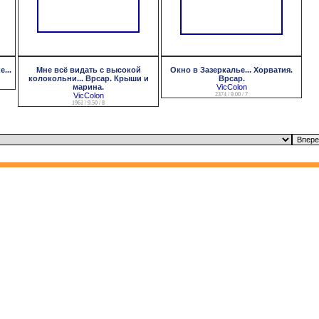
...
Мне всё видать с высокой
Окно в Зазеркалье... Хорватия.
колокольни... Врсар. Крыши и
Врсар.
марина.
VicColon
VicColon
2374 / 9.00 / 7
1961 / 9.50 / 8