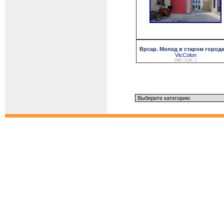
Врсар. Мопед в старом городке
VicColon
1962 / 0.00 / 2