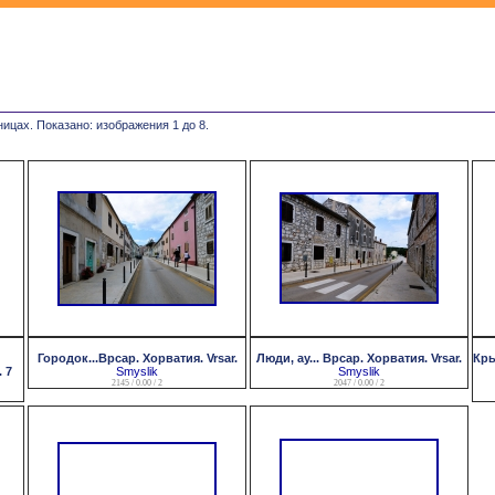
ницах. Показано: изображения 1 до 8.
Городок...Врсар. Хорватия. Vrsar.
Люди, ау... Врсар. Хорватия. Vrsar.
Кры
 7
Smyslik
Smyslik
2145 / 0.00 / 2
2047 / 0.00 / 2