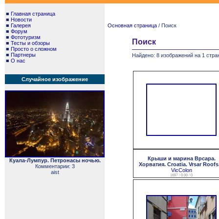
■
Главная страница
■
Новости
■
Галерея
Основная страница
/ Поиск
■
Форум
■
Фототуризм
Поиск
■
Тесты и обзоры
■
Просто о сложном
■
Партнеры
Найдено: 8 изображений на 1 стра
■
О нас
Случайное изображение
Крыши и марина Врсара.
Куала-Лумпур. Петронасы ночью.
Хорватия. Croatia. Vrsar Roofs.
Комментарии: 3
VicColon
aist
1697 / 0.00 / 0