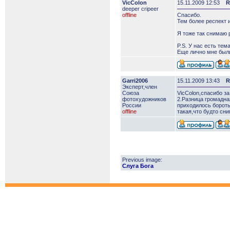
VicColon
15.11.2009 12:53
R
deeper сripeer
offline
Спасибо.
Тем более респект и
Я тоже так снимаю р
P.S. У нас есть тем
Еще лично мне были
Garri2006
15.11.2009 13:43
R
Эксперт,член
Союза
VicColon,спасибо з
фотохудожников
2.Разница громадна
России
приходилось бороть
offline
такая,что будто сн
Previous image:
Слуга Бога