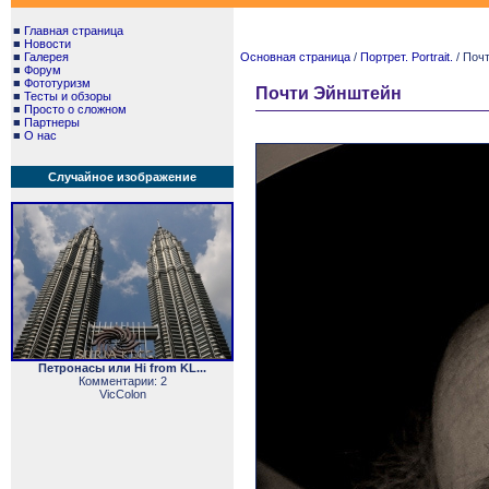
■
Главная страница
■
Новости
■
Галерея
Основная страница
/
Портрет. Portrait.
/ Поч
■
Форум
■
Фототуризм
Почти Эйнштейн
■
Тесты и обзоры
■
Просто о сложном
■
Партнеры
■
О нас
Случайное изображение
Петронасы или Hi from KL...
Комментарии: 2
VicColon