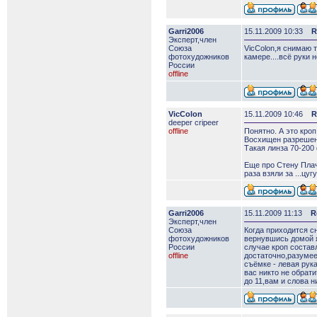
Garri2006
15.11.2009 10:33
R
Эксперт,член
Союза
VicColon,я снимаю 
фотохудожников
камере....всё руки н
России
offline
VicColon
15.11.2009 10:46
R
deeper сripeer
offline
Понятно. А это кроп
Восхищен разрешен
Такая линза 70-200 
Еще про Стену Плача
раза взяли за ...цуг
Garri2006
15.11.2009 11:13
R
Эксперт,член
Союза
Когда приходится с
фотохудожников
вернувшись домой я
России
случае кроп состав
offline
достаточно,разумее
съёмке - левая рук
вас никто не обрат
до 11,вам и слова н