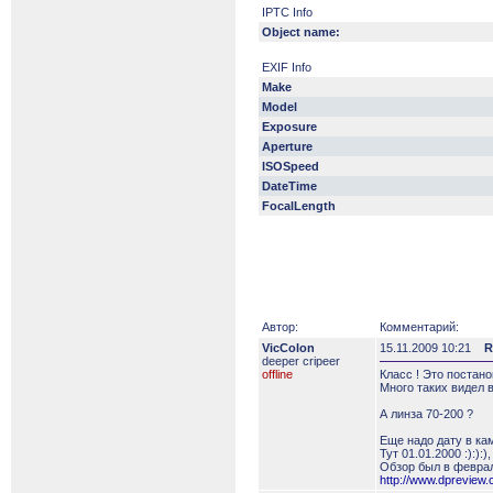
IPTC Info
Object name:
EXIF Info
Make
Model
Exposure
Aperture
ISOSpeed
DateTime
FocalLength
Автор:
Комментарий:
VicColon
15.11.2009 10:21
R
deeper сripeer
offline
Класс ! Это постано
Много таких видел 
А линза 70-200 ?
Еще надо дату в кам
Тут 01.01.2000 :):):
Обзор был в феврал
http://www.dprevie