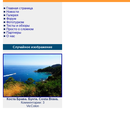
■
Главная страница
■
Новости
■
Галерея
■
Форум
■
Фототуризм
■
Тесты и обзоры
■
Просто о сложном
■
Партнеры
■
О нас
Случайное изображение
Коста Брава. Бухта. Costa Brava.
Комментарии: 3
VicColon