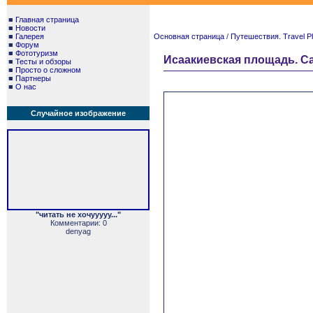
■
Главная страница
■
Новости
■
Галерея
Основная страница
/
Путешествия. Travel P
■
Форум
■
Фототуризм
Исаакиевская площадь. Сан
■
Тесты и обзоры
■
Просто о сложном
■
Партнеры
■
О нас
Случайное изображение
"читать не хочууууу..."
Комментарии: 0
denyag