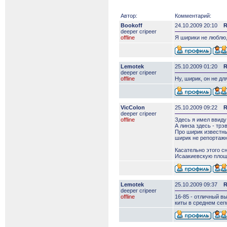
Автор:
Комментарий:
Bookoff
24.10.2009 20:10
R
deeper сripeer
offline
Я ширики не люблю,
Lemotek
25.10.2009 01:20
R
deeper сripeer
offline
Ну, ширик, он не дл
VicColon
25.10.2009 09:22
R
deeper сripeer
offline
Здесь я имел ввиду
А линза здесь - трэ
Про ширик известны
ширик не репортажны
Касательно этого с
Исаакиевскую площа
Lemotek
25.10.2009 09:37
R
deeper сripeer
offline
16-85 - отличный вы
киты в среднем сегм