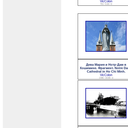
VicColon
793 / 0.00 / 0
Дева Мария и Нотр-Дам в
Хошимине. Фрагмент. Notre D
Cathedral in Ho Chi Minh.
VicColon
1598 / 10.00 / 4