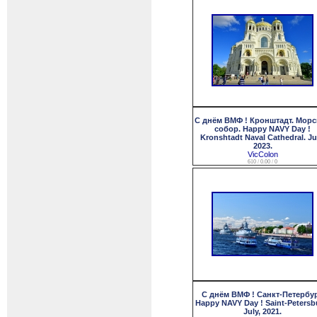
С днём ВМФ ! Кронштадт. Мор
собор. Happy NAVY Day !
Kronshtadt Naval Cathedral. Ju
2023.
VicColon
610 / 0.00 / 0
С днём ВМФ ! Санкт-Петербур
Happy NAVY Day ! Saint-Petersb
July, 2021.