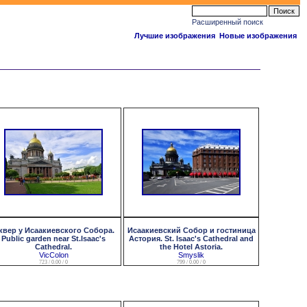
Расширенный поиск
Лучшие изображения
Новые изображения
квер у Исаакиевского Собора.
Исаакиевский Собор и гостиница
Public garden near St.Isaac's
Астория. St. Isaac's Cathedral and
Cathedral.
the Hotel Astoria.
VicColon
Smyslik
723 / 0.00 / 0
799 / 0.00 / 0