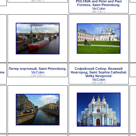
988 / 0.00 / 2
POLTAVA and Peter and Paul
Fortress. Saint-Petersburg.
VicColon
989 / 0.00 / 1
Питер портовый. Saint-Petersburg.
Софийский Собор. Великий
ame
VicColon
Новгород. Saint Sophia Cathedral.
1739 / 0.00 / 0
Veliky Novgorod.
VicColon
1600 / 0.00 / 0