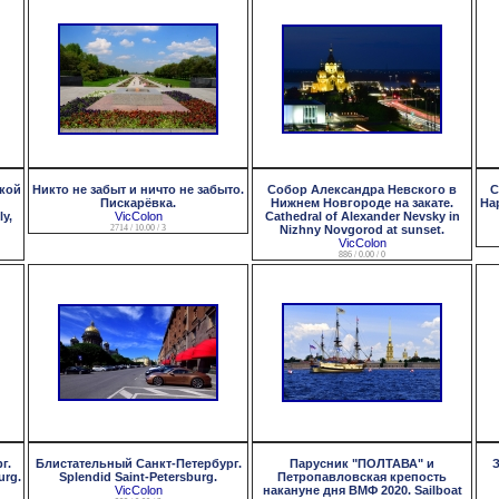
ской
Никто не забыт и ничто не забыто.
Собор Александра Невского в
С
Пискарёвка.
Нижнем Новгороде на закате.
Hap
ly,
VicColon
Cathedral of Alexander Nevsky in
2714 / 10.00 / 3
Nizhny Novgorod at sunset.
VicColon
886 / 0.00 / 0
г.
Блистательный Санкт-Петербург.
Парусник "ПОЛТАВА" и
З
urg.
Splendid Saint-Petersburg.
Петропавловская крепость
VicColon
накануне дня ВМФ 2020. Sailboat