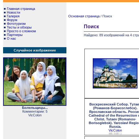
■
Главная страница
■
Новости
■
Галерея
Основная страница
/ Поиск
■
Форум
■
Фототуризм
Поиск
■
Тесты и обзоры
■
Просто о сложном
■
Партнеры
Найдено: 89 изображений на 4 стр
■
О нас
Случайное изображение
Воскресенский Собор. Тута
Болельщицы...
(Романов-Борисоглебск).
Комментарии: 5
Ярославская область. Росси
VicColon
Cathedral of the Resurrection 
Christ. Tutaev (Romanov-
Borisoglebsk). Yaroslavl Regio
Russia.
VicColon
446 / 0.00 / 1