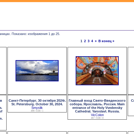
аницах. Показано: изображения 1 до 25.
1
2
3
4
»
В конец »
ев
Санкт-Петербург. 30 октября 2024г.
Главный вход Свято-Введенского
С
St. Petersburg. October 30, 2024.
собора. Ярославль. Россия. Main
я.
Smyslik
entrance of the Holy Vvedensky
of
499 / 0.00 / 1
Cathedral. Yaroslavl. Russia.
VicColon
n.
467 / 0.00 / 0