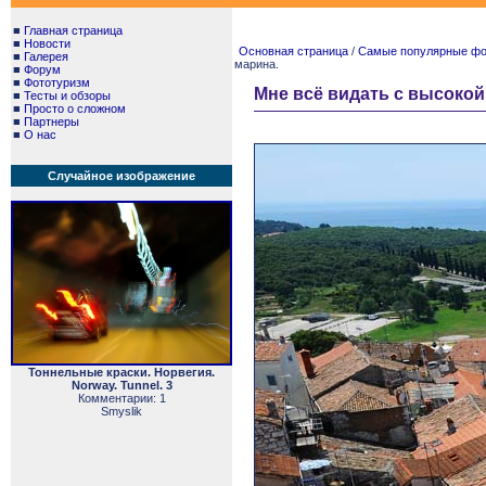
■
Главная страница
■
Новости
Основная страница
/
Самые популярные фото
■
Галерея
марина.
■
Форум
■
Фототуризм
Мне всё видать с высокой
■
Тесты и обзоры
■
Просто о сложном
■
Партнеры
■
О нас
Случайное изображение
Тоннельные краски. Норвегия.
Norway. Tunnel. 3
Комментарии: 1
Smyslik