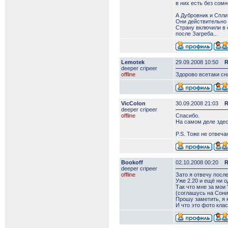
в них есть без сомн
А Дубровник и Сплит
Они действительно 
Страну включили в 
после Загреба...
Lemotek
29.09.2008 10:50
R
deeper сripeer
offline
Здорово всетаки сн
VicColon
30.09.2008 21:03
R
deeper сripeer
offline
Спасибо.
На самом деле здес
P.S. Тоже не отвеча
Bookoff
02.10.2008 00:20
R
deeper сripeer
offline
Зато я отвечу после
Уже 2.20 и ещё ни о
Так что мне за мои
(соглашусь на Сони 
Прошу заметить, я 
И что это фото клас