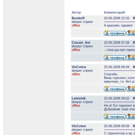
Автор:
Комментарий:
Bookoff
24.06.2008 22:25
R
deeper сripeer
offline
А красиво, однако!
Cousin_Avi
25.06.2008 07:28
R
deeper сripeer
offline
...тока ща про гориз
VicColon
25.06.2008 08:49
R
deeper сripeer
offline
Спасибо.
Вижу горизонт, хот
кавычках, т.к. без 
Lemotek
25.06.2008 09:02
R
deeper сripeer
offline
Не я! Тут горизонт 
Дубровник тоже оче
VicColon
25.06.2008 09:09
R
deeper сripeer
offline
С горизонтом и пр.