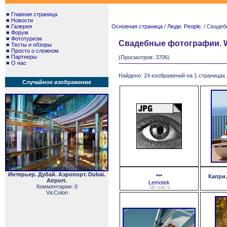
■
Главная страница
■
Новости
■
Галерея
Основная страница
/
Люди. People.
/ Свадеб
■
Форум
■
Фототуризм
Свадебные фотографии. W
■
Тесты и обзоры
■
Просто о сложном
■
Партнеры
(Просмотров: 3706)
■
О нас
Найдено: 24 изображений на 1 страницах.
Случайное изображение
Интерьер. Дубай. Аэропорт. Dubai.
***
Капри.
Airport.
Lemotek
Комментарии: 0
749 / 0.00 / 0
VicColon