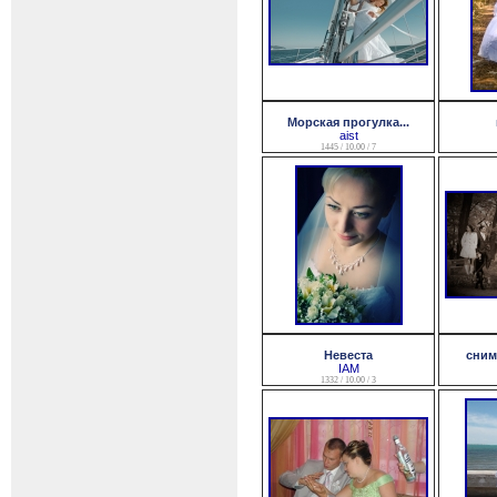
Морская прогулка...
aist
1445 / 10.00 / 7
Невеста
снимо
IAM
1332 / 10.00 / 3