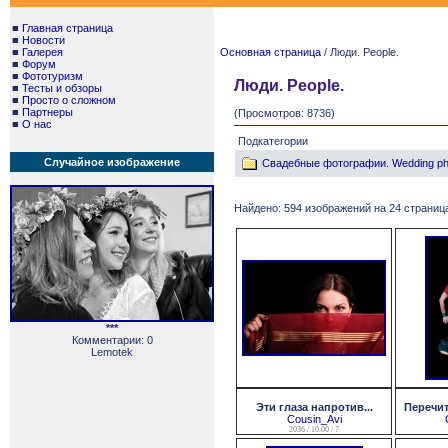
■
Главная страница
■
Новости
■
Галерея
Основная страница
/ Люди. People.
■
Форум
■
Фототуризм
Люди. People.
■
Тесты и обзоры
■
Просто о сложном
■
Партнеры
(Просмотров: 8736)
■
О нас
Подкатегории
Случайное изображение
Свадебные фотографии. Wedding ph
Найдено: 594 изображений на 24 страница
***
Комментарии: 0
Lemotek
Эти глаза напротив...
Перечит
Cousin_Avi
2036 / 10.00 / 7