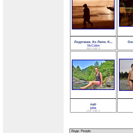
Лодочник. Ко Липе. K...
Охо
VicColon
1643 / 0.00 / 0
nati
juba
1210 / 0.00 / 0