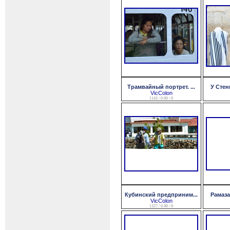
Трамвайный портрет. ...
У Стен
VicColon
1143 / 0.00 / 0
Кубинский предприним...
Рамазан
VicColon
1327 / 0.00 / 0