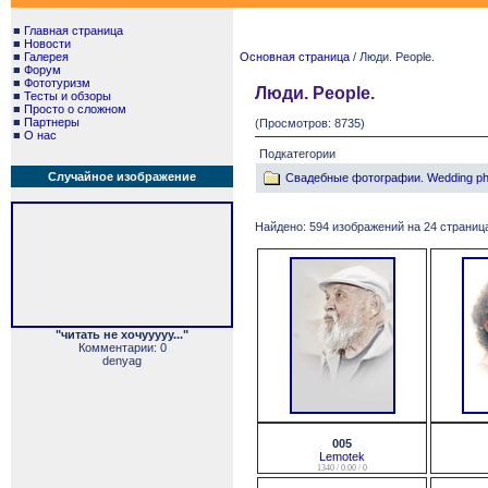
■
Главная страница
■
Новости
■
Галерея
Основная страница
/ Люди. People.
■
Форум
■
Фототуризм
Люди. People.
■
Тесты и обзоры
■
Просто о сложном
■
Партнеры
(Просмотров: 8735)
■
О нас
Подкатегории
Случайное изображение
Свадебные фотографии. Wedding ph
Найдено: 594 изображений на 24 страница
"читать не хочууууу..."
Комментарии: 0
denyag
005
Lemotek
1340 / 0.00 / 0