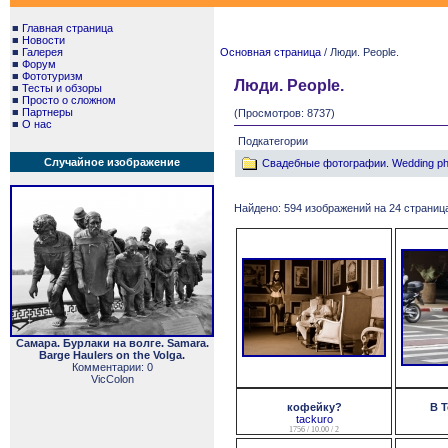
■
Главная страница
■
Новости
■
Галерея
Основная страница
/ Люди. People.
■
Форум
■
Фототуризм
Люди. People.
■
Тесты и обзоры
■
Просто о сложном
■
Партнеры
(Просмотров: 8737)
■
О нас
Подкатегории
Случайное изображение
Свадебные фотографии. Wedding ph
Найдено: 594 изображений на 24 страница
Самара. Бурлаки на волге. Samara.
Barge Haulers on the Volga.
Комментарии: 0
VicColon
кофейку?
В Т
tackuro
1756 / 10.00 / 2