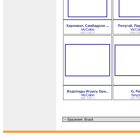
Карнавал. Самбадром ...
Попугай. Парк
VicColon
VicCo
1663 / 0.00 / 0
1956 / 0.0
Водопады Игуасу. Бра...
О, Ри
VicColon
Smysl
1600 / 0.00 / 2
1415 / 0.0