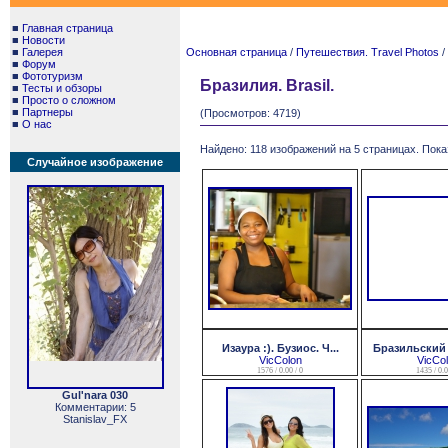
■
Главная страница
■
Новости
■
Галерея
Основная страница
/
Путешествия. Travel Photos
/
■
Форум
■
Фототуризм
Бразилия. Brasil.
■
Тесты и обзоры
■
Просто о сложном
■
Партнеры
(Просмотров: 4719)
■
О нас
Найдено: 118 изображений на 5 страницах. Пока
Случайное изображение
Изаура :). Бузиос. Ч...
Бразильский Ж
VicColon
VicCo
1576 / 0.00 / 0
1435 / 0.0
Gul'nara 030
Комментарии: 5
Stanislav_FX