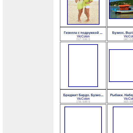
Гизелла с подружкой ...
Бузиос. Buzio
VicColon
VicCo
1517 / 0.00 / 0
1467 / 0.0
Бриджит Бардо. Бузио...
Рыбаки. Набер
VicColon
VicCo
1756 / 0.00 / 0
1625 / 0.0