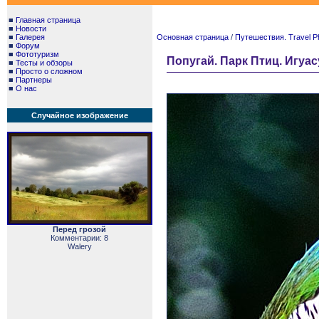
■
Главная страница
■
Новости
■
Галерея
Основная страница
/
Путешествия. Travel P
■
Форум
■
Фототуризм
Попугай. Парк Птиц. Игуасу.
■
Тесты и обзоры
■
Просто о сложном
■
Партнеры
■
О нас
Случайное изображение
Перед грозой
Комментарии: 8
Walery