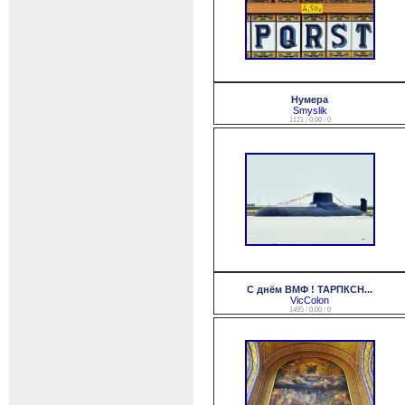
Нумера
Smyslik
1121 / 0.00 / 0
С днём ВМФ ! ТАРПКСН...
VicColon
1495 / 0.00 / 0