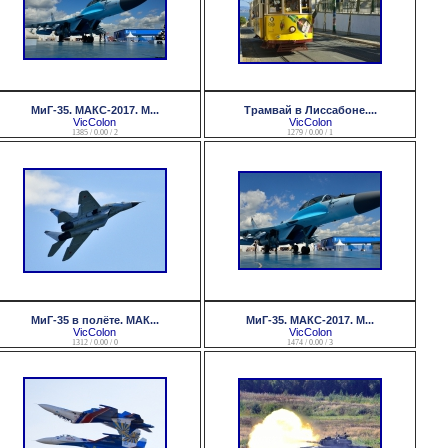
МиГ-35. МАКС-2017. M...
Трамвай в Лиссабоне....
VicColon
VicColon
1385 / 0.00 / 2
1279 / 0.00 / 1
МиГ-35 в полёте. МАК...
МиГ-35. МАКС-2017. M...
VicColon
VicColon
1312 / 0.00 / 0
1474 / 0.00 / 3