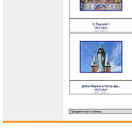
С Пасхой !
VicColon
1212 / 0.00 / 0
Дева Мария и Нотр-Да...
VicColon
1599 / 10.00 / 4