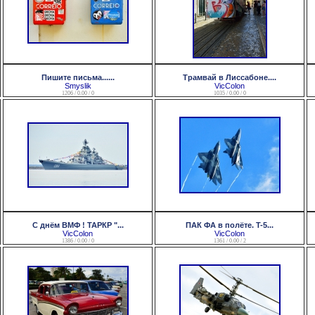
Пишите письма......
Трамвай в Лиссабоне....
Smyslik
VicColon
1206 / 0.00 / 0
1035 / 0.00 / 0
С днём ВМФ ! ТАРКР "...
ПАК ФА в полёте. T-5...
VicColon
VicColon
1386 / 0.00 / 0
1361 / 0.00 / 2