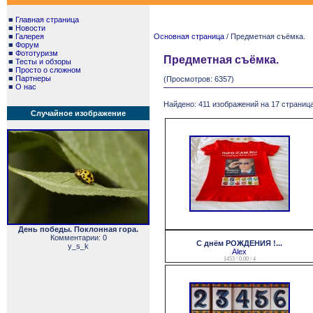
■
Главная страница
■
Новости
■
Галерея
Основная страница
/ Предметная съёмка.
■
Форум
■
Фототуризм
Предметная съёмка.
■
Тесты и обзоры
■
Просто о сложном
■
Партнеры
(Просмотров: 6357)
■
О нас
Найдено: 411 изображений на 17 страница
Случайное изображение
День победы. Поклонная гора.
Комментарии: 0
С днём РОЖДЕНИЯ !...
y_s_k
Alex
1453 / 0.00 / 4