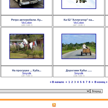
Ретро автомобили. Ку...
Ка-52 "Аллигатор" на...
VicColon
VicColon
1493 / 0.00 / 0
1467 / 10.00 / 2
На просушке ... Куба...
Дорогами Кубы ......
Smyslik
Smyslik
1287 / 0.00 / 0
1338 / 0.00 / 0
« В начало
«
1
2
3
4
5
6
7
8
»
В конец »