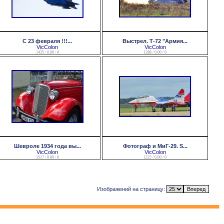
С 23 февраля !!!...
Выстрел. Т-72 "Армия...
VicColon
VicColon
1435 / 0.00 / 0
1288 / 0.00 / 0
Шевроле 1934 года вы...
Фотограф и МиГ-29. S...
VicColon
VicColon
1517 / 0.00 / 0
1222 / 0.00 / 0
Изображений на страницу: