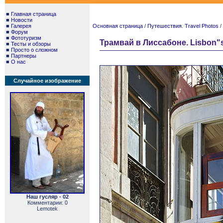
■
Главная страница
■
Новости
■
Галерея
Основная страница
/
Путешествия. Travel Photos
/
■
Форум
■
Фототуризм
Трамвай в Лиссабоне. Lisbon"s
■
Тесты и обзоры
■
Просто о сложном
■
Партнеры
■
О нас
Случайное изображение
Наш гусляр - 02
Комментарии: 0
Lemotek