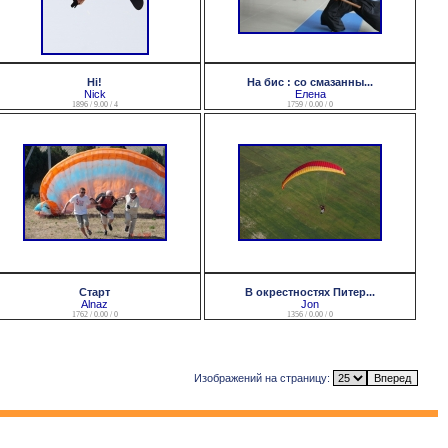
Hi!
На бис : со смазанны...
Nick
Елена
1896 / 9.00 / 4
1759 / 0.00 / 0
Старт
В окрестностях Питер...
Alnaz
Jon
1762 / 0.00 / 0
1356 / 0.00 / 0
Изображений на страницу: