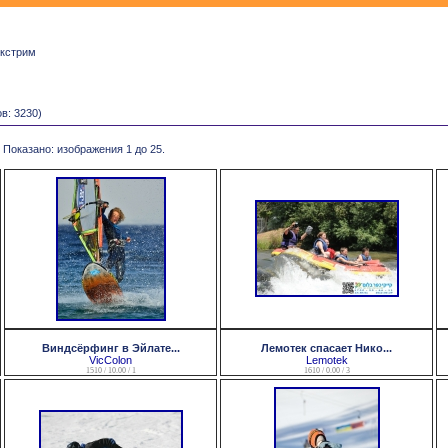
Экстрим
в: 3230)
 Показано: изображения 1 до 25.
Виндсёрфинг в Эйлате...
Лемотек спасает Нико...
VicColon
Lemotek
1510 / 10.00 / 1
1610 / 0.00 / 3