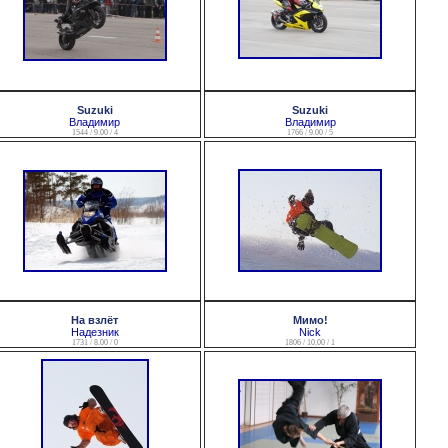
Suzuki
Suzuki
Владимир
Владимир
1544 / 9.00 / 4
1766 / 9.00 / 5
На взлёт
Мимо!
Надезник
Nick
1731 / 8.00 / 0
1806 / 10.00 / 1