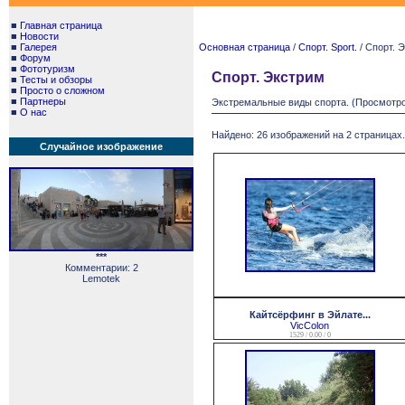
■
Главная страница
■
Новости
■
Галерея
Основная страница
/
Спорт. Sport.
/ Спорт. 
■
Форум
■
Фототуризм
Спорт. Экстрим
■
Тесты и обзоры
■
Просто о сложном
■
Партнеры
Экстремальные виды спорта. (Просмотро
■
О нас
Найдено: 26 изображений на 2 страницах.
Случайное изображение
***
Комментарии: 2
Lemotek
Кайтсёрфинг в Эйлате...
VicColon
1529 / 0.00 / 0