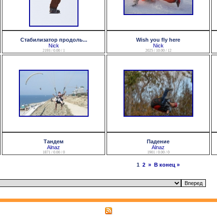
Стабилизатор продоль...
Wish you fly here
Nick
Nick
2193 / 0.00 / 1
2025 / 10.00 / 12
Тандем
Падение
Alnaz
Alnaz
1871 / 0.00 / 0
1901 / 0.00 / 0
1
2
»
В конец »