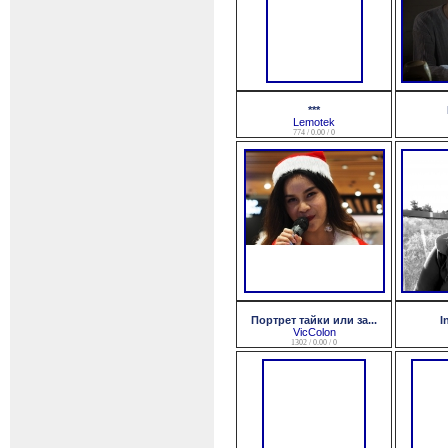
***
Lemotek
774 / 0.00 / 0
Портрет тайки или за...
I
VicColon
1302 / 0.00 / 0