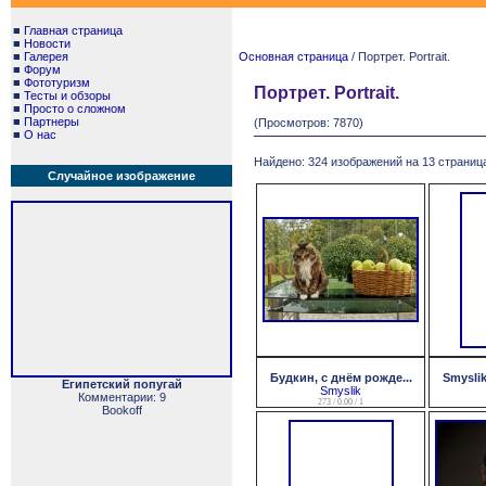
■
Главная страница
■
Новости
■
Галерея
Основная страница
/ Портрет. Portrait.
■
Форум
■
Фототуризм
Портрет. Portrait.
■
Тесты и обзоры
■
Просто о сложном
■
Партнеры
(Просмотров: 7870)
■
О нас
Найдено: 324 изображений на 13 страница
Случайное изображение
Будкин, с днём рожде...
Smyslik
Египетский попугай
Smyslik
Комментарии: 9
273 / 0.00 / 1
Bookoff