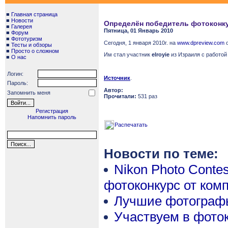
■
Главная страница
■
Новости
Определён победитель фотоконку
■
Галерея
Пятница, 01 Январь 2010
■
Форум
■
Фототуризм
Сегодня, 1 января 2010г. на
www.dpreview.com
о
■
Тесты и обзоры
■
Просто о сложном
Им стал участник
elroyie
из Израиля с работо
■
О нас
Логин:
Источник
.
Пароль:
Автор:
Запомнить меня
Прочитали:
531 раз
Регистрация
Напомнить пароль
Распечатать
Новости по теме:
Nikon Photo Contes
фотоконкурс от ком
Лучшие фотографы
Участвуем в фото