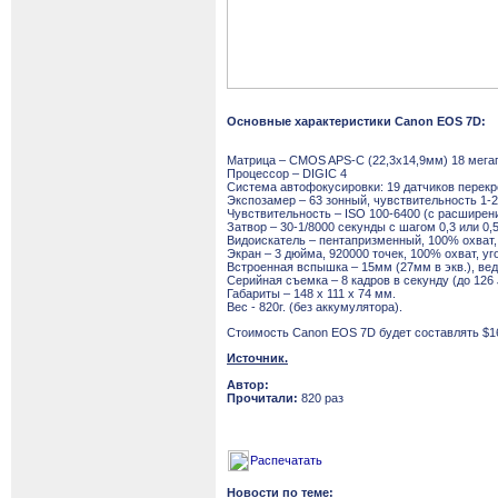
Основные характеристики Canon EOS 7D:
Матрица – CMOS APS-C (22,3х14,9мм) 18 мега
Процессор – DIGIC 4
Система автофокусировки: 19 датчиков перекрё
Экспозамер – 63 зонный, чувствительность 1-
Чувствительность – ISO 100-6400 (с расширен
Затвор – 30-1/8000 секунды с шагом 0,3 или 0
Видоискатель – пентапризменный, 100% охват,
Экран – 3 дюйма, 920000 точек, 100% охват, уг
Встроенная вспышка – 15мм (27мм в экв.), ве
Серийная съемка – 8 кадров в секунду (до 126
Габариты – 148 х 111 х 74 мм.
Вес - 820г. (без аккумулятора).
Стоимость Canon EOS 7D будет составлять $169
Источник.
Автор:
Прочитали:
820 раз
Распечатать
Новости по теме: