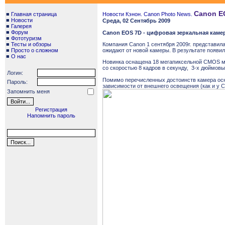
Canon EO
■
Главная страница
Новости Кэнон. Canon Photo News.
■
Новости
Среда, 02 Сентябрь 2009
■
Галерея
■
Форум
Canon EOS 7D - цифровая зеркальная камер
■
Фототуризм
■
Тесты и обзоры
Компания Canon 1 сентября 2009г. представил
■
Просто о сложном
ожидают от новой камеры. В результате появи
■
О нас
Новинка оснащена 18 мегапиксельной CMOS ма
со скоростью 8 кадров в секунду, 3-х дюймов
Логин:
Помимо перечисленных достоинств камера осн
Пароль:
зависимости от внешнего освещения (как и у C
Запомнить меня
Регистрация
Напомнить пароль