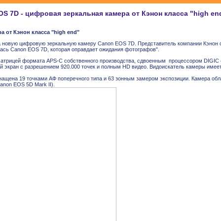
S 7D - цифровая зеркальная камера от Кэнон класса "high en
а от Кэнон класса "high end"
а новую цифровую зеркальную камеру Canon EOS 7D. Представитель компании Кэнон с
лась Canon EOS 7D, которая оправдает ожидания фотографов".
трицей формата APS-C собственного производства, сдвоенным процессором DIGIC 4,
ый экран с разрешением 920.000 точек и полным HD видео. Видоискатель камеры имеет
ащена 19 точками АФ поперечного типа и 63 зонным замером экспозиции. Камера обл
anon EOS 5D Mark II).