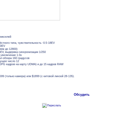
пикселей
стного типа, чувствительность -0.5-18EV
20EV
ием до 12800)
,5EV, выдержка синхронизации 1/250
 увеличение 1.0х
ол обзора 160 градусов
дущее число 12
 JPG кадров на карту UDMA) и до 15 кадров RAW
9 (только камера) или $1899 (с китовой линзой 28-135).
Обсудить
Переслать