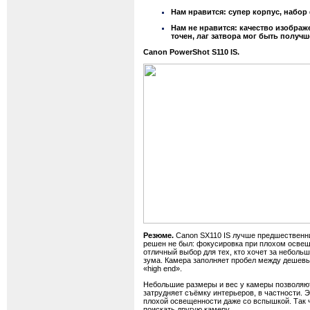
Нам нравится: супер корпус, набор
Нам не нравится: качество изображ
точен, лаг затвора мог быть получш
Canon PowerShot S110 IS.
Резюме.
Canon
SX
110
IS
лучше предшественни
решен
не
был
:
фокусировка
при
плохом
освещ
отличный
выбор
для
тех
,
кто
хочет
за
небольш
зума
.
Камера заполняет пробел между дешевым
«
high
end
».
Небольшие размеры и вес у камеры позволяют 
затрудняет съёмку интерьеров, в частности. 
плохой освещенности даже со вспышкой. Так ч
поискать другую камеру.