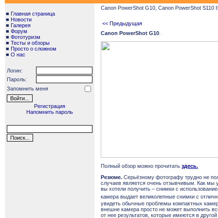
Canon PowerShot G10, Canon PowerShot S110 I
■
Главная страница
■
Новости
<< Предыдущая
■
Галерея
■
Форум
Canon PowerShot G10
.
■
Фототуризм
■
Тесты и обзоры
■
Просто о сложном
■
О нас
Логин:
Пароль:
Запомнить меня
Регистрация
Напомнить пароль
Полный обзор можно прочитать
здесь.
Резюме.
Серьёзному фотографу трудно не п
случаев является очень отзывчивым. Как мы у
вы хотели получить – снимки с использовани
камера выдает великолепные снимки с отлич
увидеть обычные проблемы компактных камер 
внешне камера просто не может выполнить всё
от нее результатов, которые имеются в другой