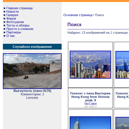
■
Главная страница
■
Новости
■
Галерея
Основная страница
/ Поиск
■
Форум
■
Фототуризм
Поиск
■
Тесты и обзоры
■
Просто о сложном
■
Партнеры
Найдено: 13 изображений на 1 страницах.
■
О нас
Случайное изображение
Выгнутость (пано-0175)
Гонконг с пика Виктория.
Гонконг
Комментарии: 2
Hong Kong from Victoria
Hong Ko
Lemotek
peak. 9
VicColon
619 / 0.00 / 0