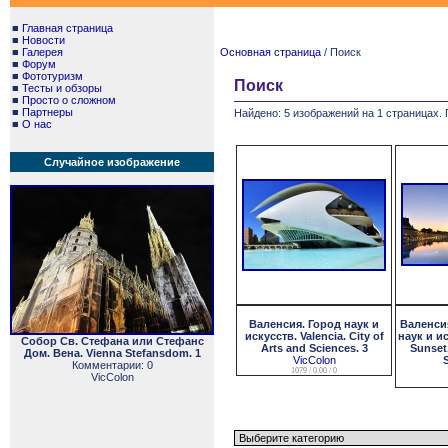
■
Главная страница
■
Новости
■
Галерея
Основная страница
/ Поиск
■
Форум
■
Фототуризм
Поиск
■
Тесты и обзоры
■
Просто о сложном
■
Партнеры
Найдено: 5 изображений на 1 страницах. 
■
О нас
Случайное изображение
Валенсия. Город наук и
Валенсия
искусств. Valencia. City of
наук и ис
Собор Св. Стефана или Стефанс
Arts and Sciences. 3
Sunset.
Дом. Вена. Vienna Stefansdom. 1
VicColon
Комментарии: 0
1079 / 0.00 / 0
VicColon