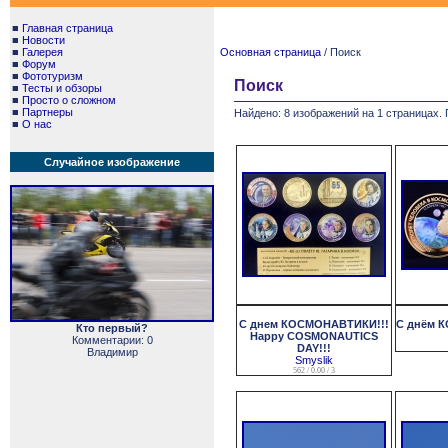
■
Главная страница
■
Новости
■
Галерея
Основная страница
/ Поиск
■
Форум
■
Фототуризм
Поиск
■
Тесты и обзоры
■
Просто о сложном
■
Партнеры
Найдено: 8 изображений на 1 страницах. 
■
О нас
Случайное изображение
С днем КОСМОНАВТИКИ!!!
С днём 
Кто первый?
Happy COSMONAUTICS
Комментарии: 0
DAY!!!
Владимир
Smyslik
562 / 0.00 / 3