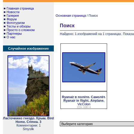
■
Главная страница
■
Новости
■
Галерея
Основная страница
/ Поиск
■
Форум
■
Фототуризм
Поиск
■
Тесты и обзоры
■
Просто о сложном
■
Партнеры
Найдено: 1 изображений на 1 страницах. Показа
■
О нас
Случайное изображение
Ryanair в полёте. Самолёт.
Ryanair in flight. Airplane.
VicColon
1224 / 0.00 / 4
Ласточкино гнездо. Крым. Bird
Home. Crimea. 3
Комментарии: 1
Smyslik