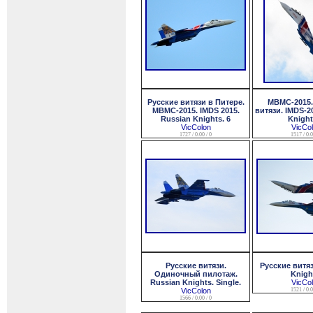
Русские витязи в Питере.
МВМС-2015.
МВМС-2015. IMDS 2015.
витязи. IMDS-2
Russian Knights. 6
Knight
VicColon
VicCo
1727 / 0.00 / 0
1517 / 0.0
Русские витязи.
Русские витяз
Одиночный пилотаж.
Knigh
Russian Knights. Single.
VicCo
VicColon
1521 / 0.0
1566 / 0.00 / 0