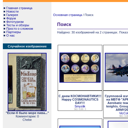
■
Главная страница
■
Новости
■
Галерея
Основная страница
/ Поиск
■
Форум
■
Фототуризм
Поиск
■
Тесты и обзоры
■
Просто о сложном
■
Партнеры
Найдено: 30 изображений на 2 страницах. Показ
■
О нас
Случайное изображение
С днем КОСМОНАВТИКИ!!!
Групповой взл
Happy COSMONAUTICS
на МВТФ "АРМ
DAY!!!
Aerobatic te
Smyslik
knights. Group
563 / 0.00 / 3
ARMY202
"Если-б было море пива..."
VicCo
Комментарии: 0
965 / 0.00
Chebe