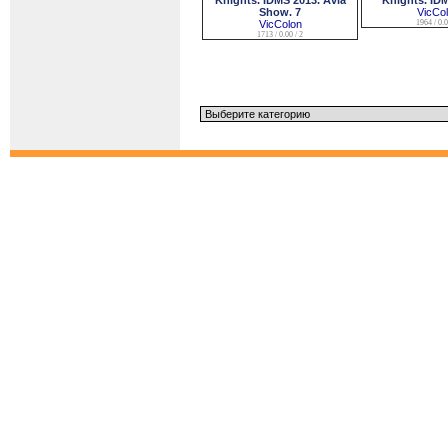
Knights. IDMS 2013. Avia
Knights. IDM
Show. 7
VicCo
VicColon
1964 / 0.0
1713 / 0.00 / 2