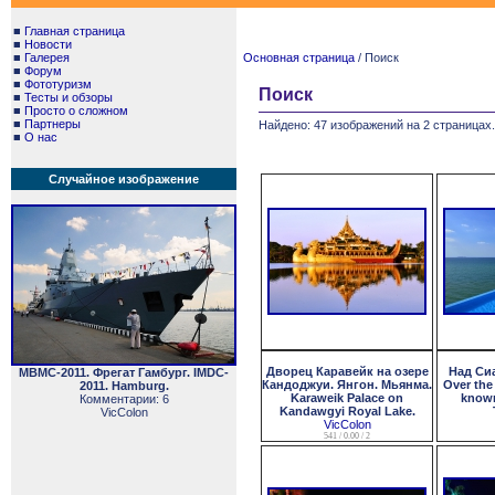
■
Главная страница
■
Новости
■
Галерея
Основная страница
/ Поиск
■
Форум
■
Фототуризм
Поиск
■
Тесты и обзоры
■
Просто о сложном
■
Партнеры
Найдено: 47 изображений на 2 страницах.
■
О нас
Случайное изображение
Дворец Каравейк на озере
Над Си
МВМС-2011. Фрегат Гамбург. IMDC-
Кандоджуи. Янгон. Мьянма.
Over the
2011. Hamburg.
Karaweik Palace on
known
Комментарии: 6
Kandawgyi Royal Lake.
VicColon
VicColon
541 / 0.00 / 2