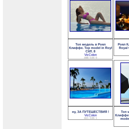
Топ модель в Роял
Роял К
Клиффе. Top model in Royl
Royal C
Cliff. 8
VicColon
1688 / 0.00 / 0
ну, ЗА ПУТЕШЕСТВИЯ !
Топ 
VicColon
Клиффе 
1621 / 0.00 / 1
model 