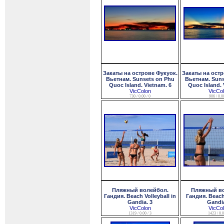
Закаты на острове Фукуок.
Закаты на остр
Вьетнам. Sunsets on Phu
Вьетнам. Suns
Quoc Island. Vietnam. 6
Quoc Island. 
VicColon
VicCo
730 / 0.00 / 0
906 / 0.00
Пляжный волейбол.
Пляжный в
Гандия. Beach Volleyball in
Гандия. Beach 
Gandia. 3
Gandia
VicColon
VicCo
1319 / 0.00 / 3
1423 / 0.0