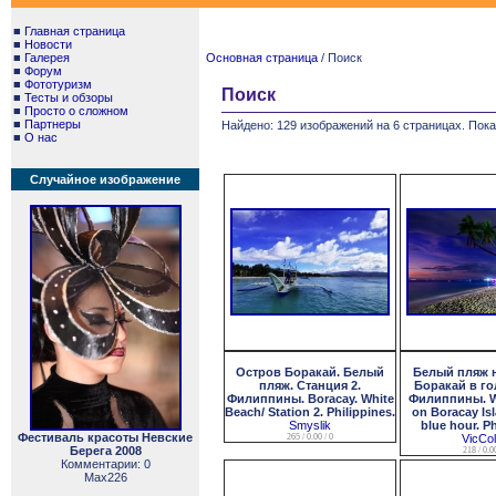
■
Главная страница
■
Новости
■
Галерея
Основная страница
/ Поиск
■
Форум
■
Фототуризм
Поиск
■
Тесты и обзоры
■
Просто о сложном
■
Партнеры
Найдено: 129 изображений на 6 страницах. Пока
■
О нас
Случайное изображение
Остров Боракай. Белый
Белый пляж н
пляж. Станция 2.
Боракай в го
Филиппины. Boracay. White
Филиппины. W
Beach/ Station 2. Philippines.
on Boracay Is
Smyslik
blue hour. Ph
Фестиваль красоты Невские
265 / 0.00 / 0
VicCo
Берега 2008
218 / 0.00
Комментарии: 0
Max226