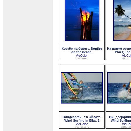
Костёр на берегу. Bonfire
На пляже остр
on the beach.
Phu Quoc 
VicColon
VicCo
1354 / 0.00 / 2
1281 / 0.0
Виндсёрфинг в Эйлате.
Виндсёрфинг 
Wind Surfing in Eilat. 2
Wind Surfing 
VicColon
VicCo
1720 / 10.00 / 2
1580 / 10.0