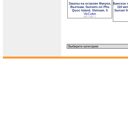
Закаты на острове Фукуок.
Бангкок 
Вьетнам. Sunsets on Phu
110 ме
Quoc Island. Vietnam. 5
Sunset f
VicColon
910 / 0.00 / 1