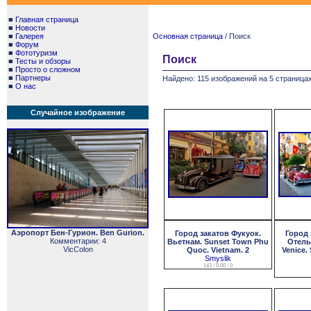
■
Главная страница
■
Новости
■
Галерея
Основная страница
/ Поиск
■
Форум
■
Фототуризм
Поиск
■
Тесты и обзоры
■
Просто о сложном
■
Партнеры
Найдено: 115 изображений на 5 страницах
■
О нас
Случайное изображение
Аэропорт Бен-Гурион. Ben Gurion.
Город закатов Фукуок.
Город 
Комментарии: 4
Вьетнам. Sunset Town Phu
Отель
VicColon
Quoc. Vietnam. 2
Venice.
Smyslik
143 / 0.00 / 0