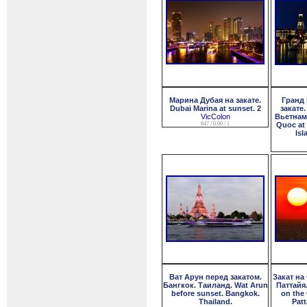
Марина Дубая на закате.
Гранд 
Dubai Marina at sunset. 2
закате
VicColon
Вьетнам
647 / 0.00 / 1
Quoc at
Isl
Ват Арун перед закатом.
Закат на
Бангкок. Таиланд. Wat Arun
Паттайя
before sunset. Bangkok.
on the 
Thailand.
Patt