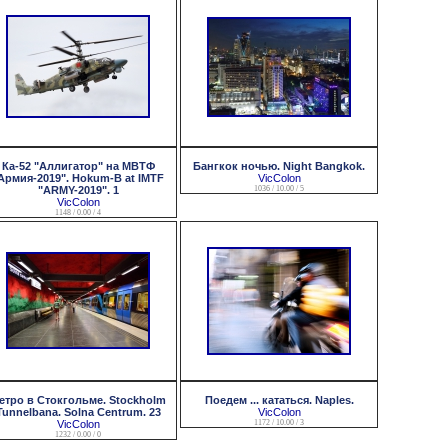
Ка-52 "Аллигатор" на МВТФ
Бангкок ночью. Night Bangkok.
Армия-2019". Hokum-B at IMTF
VicColon
"ARMY-2019". 1
1036 / 10.00 / 5
VicColon
1148 / 0.00 / 4
етро в Стокгольме. Stockholm
Поедем ... кататься. Naples.
Tunnelbana. Solna Centrum. 23
VicColon
VicColon
1172 / 10.00 / 3
1232 / 0.00 / 0