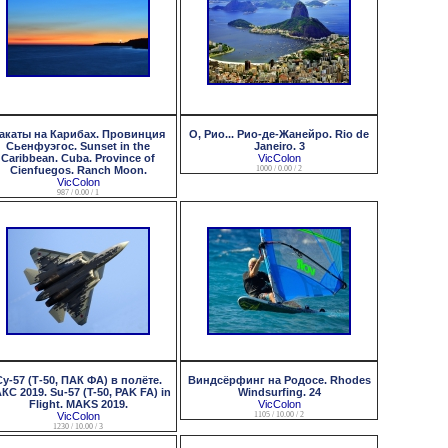
акаты на Карибах. Провинция
О, Рио... Рио-де-Жанейро. Rio de
Сьенфуэгос. Sunset in the
Janeiro. 3
Caribbean. Cuba. Province of
VicColon
Cienfuegos. Ranch Moon.
1000 / 0.00 / 2
VicColon
987 / 0.00 / 1
Су-57 (Т-50, ПАК ФА) в полёте.
Виндсёрфинг на Родосе. Rhodes
КС 2019. Su-57 (T-50, PAK FA) in
Windsurfing. 24
Flight. MAKS 2019.
VicColon
VicColon
1105 / 10.00 / 2
1230 / 10.00 / 3