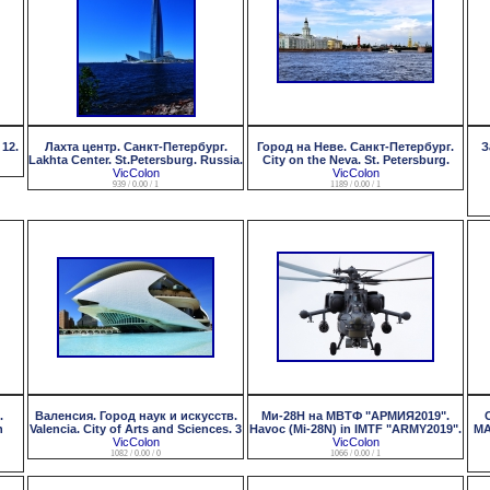
12.
Лахта центр. Санкт-Петербург.
Город на Неве. Санкт-Петербург.
З
Lakhta Center. St.Petersburg. Russia.
City on the Neva. St. Petersburg.
VicColon
VicColon
939 / 0.00 / 1
1189 / 0.00 / 1
.
Валенсия. Город наук и искусств.
Ми-28Н на МВТФ "АРМИЯ2019".
n
Valencia. City of Arts and Sciences. 3
Havoc (Mi-28N) in IMTF "ARMY2019".
МА
VicColon
VicColon
1082 / 0.00 / 0
1066 / 0.00 / 1