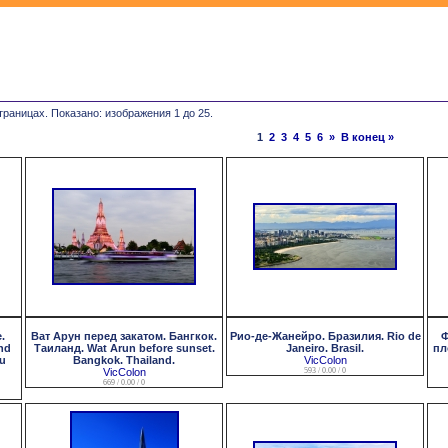
траницах. Показано: изображения 1 до 25.
1
2
3
4
5
6
»
В конец »
.
Ват Арун перед закатом. Бангкок.
Рио-де-Жанейро. Бразилия. Rio de
Ф
nd
Таиланд. Wat Arun before sunset.
Janeiro. Brasil.
пл
hu
Bangkok. Thailand.
VicColon
VicColon
593 / 0.00 / 0
669 / 0.00 / 0