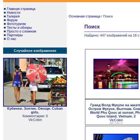
■
Главная страница
■
Новости
■
Галерея
Основная страница
/ Поиск
■
Форум
■
Фототуризм
Поиск
■
Тесты и обзоры
■
Просто о сложном
■
Партнеры
Найдено: 447 изображений на 18 с
■
О нас
Случайное изображение
Гранд Волд Фукуок на закате
Кубинки. Зонтик. Овощи. Cuban
Остров Фукуок. Вьетнам. Gra
girls.
World Phu Quoc at sunset. P
Комментарии: 0
Quoc Island. Vietnam. 2
VicColon
VicColon
269 / 0.00 / 0