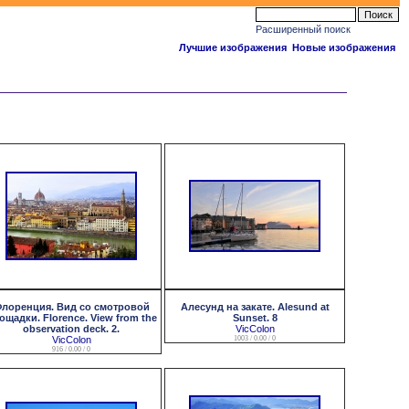
Расширенный поиск
Лучшие изображения
Новые изображения
лоренция. Вид со смотровой
Алесунд на закате. Alesund at
ощадки. Florence. View from the
Sunset. 8
observation deck. 2.
VicColon
VicColon
1003 / 0.00 / 0
916 / 0.00 / 0