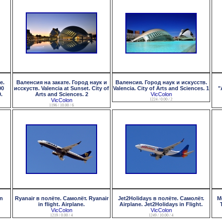
е.
Валенсия на закате. Город наук и
Валенсия. Город наук и искусств.
00
исскуств. Valencia at Sunset. City of
Valencia. City of Arts and Sciences. 1
"
.
Arts and Sciences. 2
VicColon
VicColon
1224 / 0.00 / 2
1196 / 10.00 / 6
in
Ryanair в полёте. Самолёт. Ryanair
Jet2Holidays в полёте. Самолёт.
М
in flight. Airplane.
Airplane. Jet2Holidays in Flight.
VicColon
VicColon
1219 / 0.00 / 4
1249 / 10.00 / 4