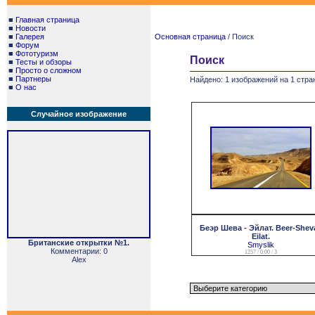
■
Главная страница
■
Новости
■
Галерея
Основная страница
/ Поиск
■
Форум
■
Фототуризм
Поиск
■
Тесты и обзоры
■
Просто о сложном
■
Партнеры
Найдено: 1 изображений на 1 стра
■
О нас
Случайное изображение
Беэр Шева - Эйлат. Beer-Sheva
Eilat.
Британские открытки №1.
Smyslik
Комментарии: 0
1257 / 0.00 / 3
Alex