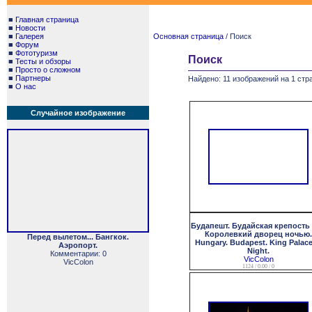
■
Главная страница
■
Новости
■
Галерея
Основная страница
/ Поиск
■
Форум
■
Фототуризм
Поиск
■
Тесты и обзоры
■
Просто о сложном
■
Партнеры
Найдено: 11 изображений на 1 стра
■
О нас
Случайное изображение
Будапешт. Будайская крепость
Королевкий дворец ночью.
Перед вылетом... Бангкок.
Hungary. Budapest. King Palace
Аэропорт.
Night.
Комментарии: 0
VicColon
VicColon
1124 / 0.00 / 0