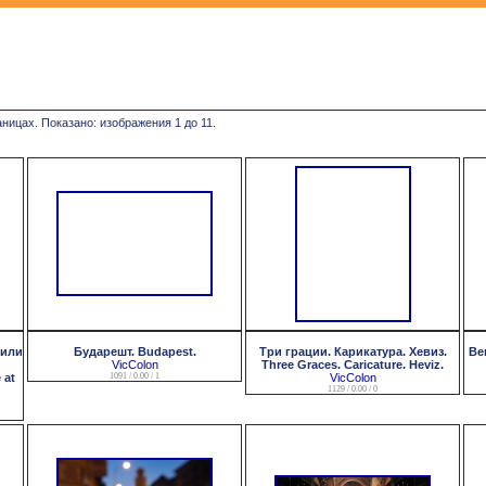
ницах. Показано: изображения 1 до 11.
 или
Бударешт. Budapest.
Три грации. Карикатура. Хевиз.
Ве
VicColon
Three Graces. Caricature. Heviz.
 at
1091 / 0.00 / 1
VicColon
1129 / 0.00 / 0