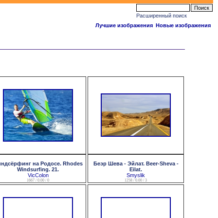
Расширенный поиск
Лучшие изображения
Новые изображения
ндсёрфинг на Родосе. Rhodes
Беэр Шева - Эйлат. Beer-Sheva -
Windsurfing. 21.
Eilat.
VicColon
Smyslik
1667 / 0.00 / 0
1258 / 0.00 / 3