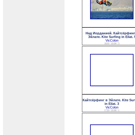
Над Иорданией. Кайтсёрфинг
Эйлате. Kite Surfing in Eilat. 
VicColon
1610 / 10.00 / 3
Кайтсёрфинг в Эйлате. Kite Sur
in Eilat. 3
VicColon
1720 / 10.00 / 1