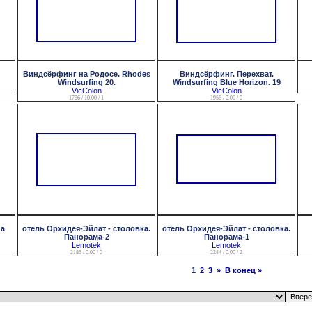
Виндсёрфинг на Родосе. Rhodes
Виндсёрфинг. Перехват.
Windsurfing 20.
Windsurfing Blue Horizon. 19
VicColon
VicColon
1786 / 10.00 / 1
1956 / 0.00 / 0
на
отель Орхидея-Эйлат - столовка.
отель Орхидея-Эйлат - столовка.
Панорама-2
Панорама-1
Lemotek
Lemotek
2185 / 0.00 / 0
2244 / 0.00 / 2
1
2
3
»
В конец »