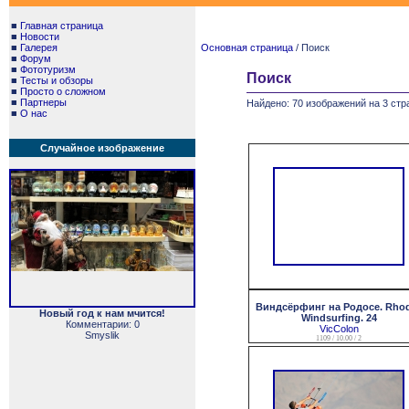
■
Главная страница
■
Новости
■
Галерея
Основная страница
/ Поиск
■
Форум
■
Фототуризм
Поиск
■
Тесты и обзоры
■
Просто о сложном
■
Партнеры
Найдено: 70 изображений на 3 стр
■
О нас
Случайное изображение
Виндсёрфинг на Родосе. Rho
Новый год к нам мчится!
Windsurfing. 24
Комментарии: 0
VicColon
Smyslik
1109 / 10.00 / 2