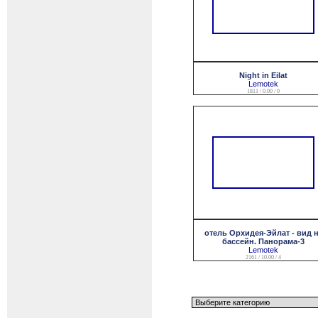
Night in Eilat
Lemotek
1811 / 0.00 / 0
отель Орхидея-Эйлат - вид 
бассейн. Панорама-3
Lemotek
2161 / 10.00 / 4