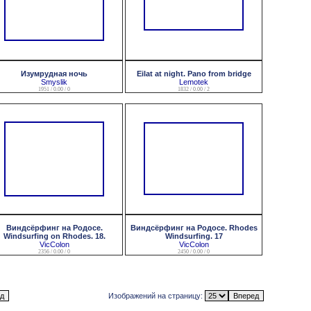
Изумрудная ночь
Eilat at night. Pano from bridge
Smyslik
Lemotek
1951 / 0.00 / 0
1832 / 0.00 / 2
Виндсёрфинг на Родосе.
Виндсёрфинг на Родосе. Rhodes
Windsurfing on Rhodes. 18.
Windsurfing. 17
VicColon
VicColon
2356 / 0.00 / 0
2450 / 0.00 / 0
Изображений на страницу: