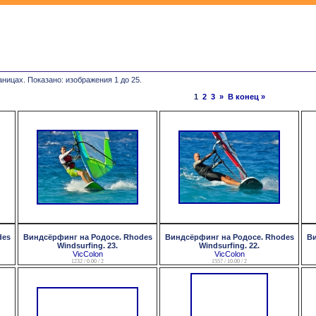
аницах. Показано: изображения 1 до 25.
1
2
3
»
В конец »
des
Виндсёрфинг на Родосе. Rhodes
Виндсёрфинг на Родосе. Rhodes
Ви
Windsurfing. 23.
Windsurfing. 22.
VicColon
VicColon
1232 / 0.00 / 2
1557 / 10.00 / 2