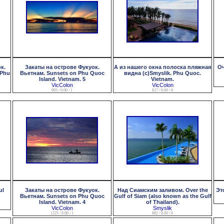
к.
Закаты на острове Фукуок.
А из нашего окна полоска пляжная
Оч
 Phu
Вьетнам. Sunsets on Phu Quoc
видна (с)Smyslik. Phu Quoc.
Island. Vietnam. 5
Vietnam.
VicColon
VicColon
905 / 0.00 / 1
817 / 0.00 / 0
ul
Закаты на острове Фукуок.
Над Сиамским заливом. Over the
Это
Вьетнам. Sunsets on Phu Quoc
Gulf of Siam (also known as the Gulf
Island. Vietnam. 4
of Thailand).
VicColon
Smyslik
1225 / 0.00 / 1
882 / 0.00 / 0