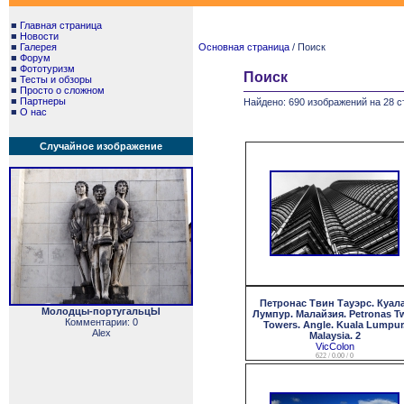
■
Главная страница
■
Новости
■
Галерея
Основная страница
/ Поиск
■
Форум
■
Фототуризм
Поиск
■
Тесты и обзоры
■
Просто о сложном
■
Партнеры
Найдено: 690 изображений на 28 с
■
О нас
Случайное изображение
Петронас Твин Тауэрс. Куал
Молодцы-португальцЫ
Лумпур. Малайзия. Petronas T
Комментарии: 0
Towers. Angle. Kuala Lumpur
Alex
Malaysia. 2
VicColon
622 / 0.00 / 0