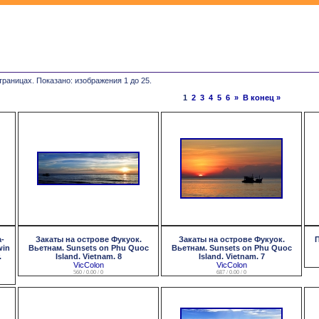
траницах. Показано: изображения 1 до 25.
1
2
3
4
5
6
»
В конец »
а-
Закаты на острове Фукуок.
Закаты на острове Фукуок.
П
win
Вьетнам. Sunsets on Phu Quoc
Вьетнам. Sunsets on Phu Quoc
.
Island. Vietnam. 8
Island. Vietnam. 7
VicColon
VicColon
560 / 0.00 / 0
687 / 0.00 / 0