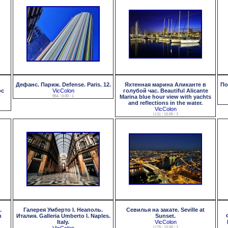
Дефанс. Париж. Defense. Paris. 12.
Яхтенная марина Аликанте в
По
oc
VicColon
голубой час. Beautiful Alicante
964 / 0.00 / 1
Marina blue hour view with yachts
and reflections in the water.
VicColon
1131 / 10.00 / 3
.
Галерея Умберто I. Неаполь.
Севилья на закате. Seville at
n
Италия. Galleria Umberto I. Naples.
Sunset.
Italy.
VicColon
1179 / 10.00 / 3