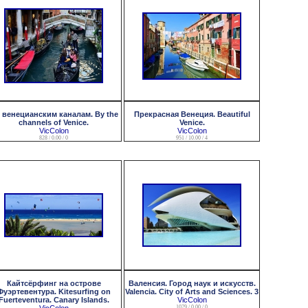
 венецианским каналам. By the
Прекрасная Венеция. Beautiful
channels of Venice.
Venice.
VicColon
VicColon
828 / 0.00 / 0
951 / 10.00 / 4
Кайтсёрфинг на острове
Валенсия. Город наук и искусств.
Фуэртевентура. Kitesurfing on
Valencia. City of Arts and Sciences. 3
Fuerteventura. Canary Islands.
VicColon
1079 / 0.00 / 0