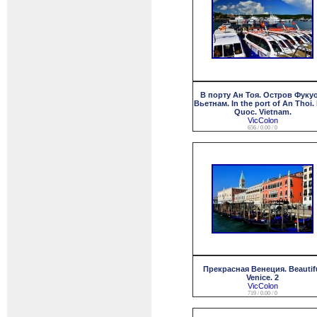
В порту Ан Тоя. Остров Фукуо
Вьетнам. In the port of An Thoi.
Quoc. Vietnam.
VicColon
656 / 0.00 / 0
Прекрасная Венеция. Beautif
Venice. 2
VicColon
719 / 0.00 / 0