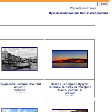
Расширенный поиск
Лучшие изображения
Новые изображения
рекрасная Венеция. Beautiful
Закаты на острове Фукуок.
Venice. 3
Вьетнам. Sunsets on Phu Quoc
VicColon
Island. Vietnam. 6
719 / 0.00 / 0
VicColon
730 / 0.00 / 0