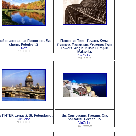
ей очарованье. Петергоф. Eye
Петронас Твин Тауэрс. Кула-
charm. Peterhof. 2
Лумпур. Малайзия. Petronas Twin
Alex
Towers. Angle. Kuala Lumpur.
718 / 0.00 / 0
Malaysia.
VicColon
744 / 0.00 / 0
 ПИТЕР, детка :). St. Petersburg.
Ия. Санторини. Греция. Oia.
VicColon
Santorini. Greece. 15.
919 / 0.00 / 0
VicColon
1197 / 0.00 / 0