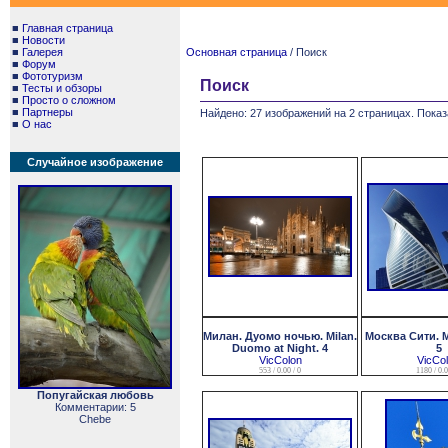
■
Главная страница
■
Новости
■
Галерея
Основная страница
/ Поиск
■
Форум
■
Фототуризм
Поиск
■
Тесты и обзоры
■
Просто о сложном
■
Партнеры
Найдено: 27 изображений на 2 страницах. Показ
■
О нас
Случайное изображение
Милан. Дуомо ночью. Milan.
Москва Сити. M
Duomo at Night. 4
5
VicColon
VicCo
553 / 0.00 / 0
1180 / 0.0
Попугайская любовь
Комментарии: 5
Chebe