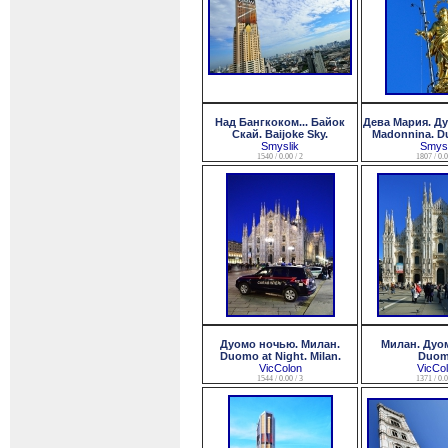
Над Бангкоком... Байок
Дева Мария. Ду
Скай. Baijoke Sky.
Madonnina. Du
Smyslik
Smysl
1540 / 0.00 / 2
1807 / 0.0
Дуомо ночью. Милан.
Милан. Дуом
Duomo at Night. Milan.
Duom
VicColon
VicCo
1544 / 0.00 / 3
1371 / 0.0