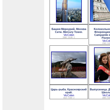
Башня Меркурий. Москва
Колокольня
Сити. Mercury Tower.
Флоренция.
VicColon
Campanile d
2008 / 10.00 / 2
Floren
VicCo
1563 / 0.0
Царь-рыба. Красноярский
Выпускница. Д
край.
Школа
VicColon
VicCo
1625 / 0.00 / 2
1695 / 0.0