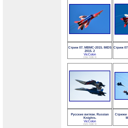
Стриж 07. МВМС-2015. IMDS
Стриж 07
2015. 2
VicColon
1334 / 0.00 / 0
Русские витязи. Russian
Стрижи 
Knights.
М
VicColon
1523 / 0.00 / 0