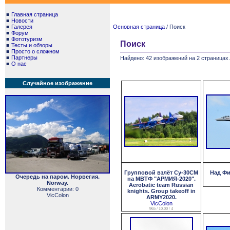
■
Главная страница
■
Новости
■
Галерея
Основная страница
/ Поиск
■
Форум
■
Фототуризм
Поиск
■
Тесты и обзоры
■
Просто о сложном
■
Партнеры
Найдено: 42 изображений на 2 страницах.
■
О нас
Случайное изображение
Групповой взлёт Су-30СМ
Над Фи
Очередь на паром. Норвегия.
на МВТФ "АРМИЯ-2020".
Norway.
Aerobatic team Russian
Комментарии: 0
knights. Group takeoff in
VicColon
ARMY2020.
VicColon
965 / 10.00 / 4