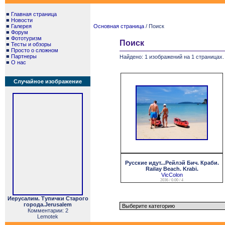
■
Главная страница
■
Новости
■
Галерея
Основная страница
/ Поиск
■
Форум
■
Фототуризм
Поиск
■
Тесты и обзоры
■
Просто о сложном
■
Партнеры
Найдено: 1 изображений на 1 страницах.
■
О нас
Случайное изображение
Русские идут...Рейлэй Бич. Краби.
Railay Beach. Krabi.
VicColon
2036 / 0.00 / 4
Иерусалим. Тупички Старого
города.Jerusalem
Комментарии: 2
Lemotek