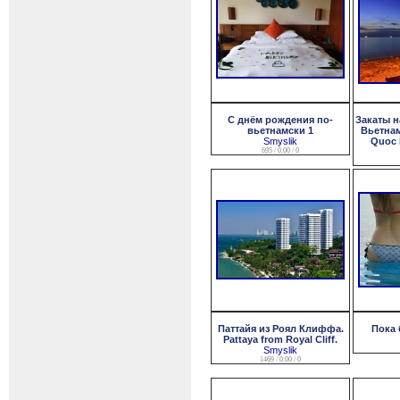
С днём рождения по-
Закаты н
вьетнамски 1
Вьетнам
Smyslik
Quoc I
695 / 0.00 / 0
Паттайя из Роял Клиффа.
Пока 
Pattaya from Royal Cliff.
Smyslik
1469 / 0.00 / 0