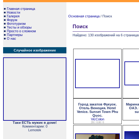
■
Главная страница
■
Новости
■
Галерея
Основная страница
/ Поиск
■
Форум
■
Фототуризм
Поиск
■
Тесты и обзоры
■
Просто о сложном
■
Партнеры
Найдено: 130 изображений на 6 страницах
■
О нас
Случайное изображение
Город закатов Фукуок.
Марина 
Отель Венеция. Hotel
ОАЭ. 
Venice. Sunset Town Phu
su
Quoc.
VicColon
Таки ЕСТЬ мужик в доме!
291 / 0.00 / 0
Комментарии: 0
Lemotek