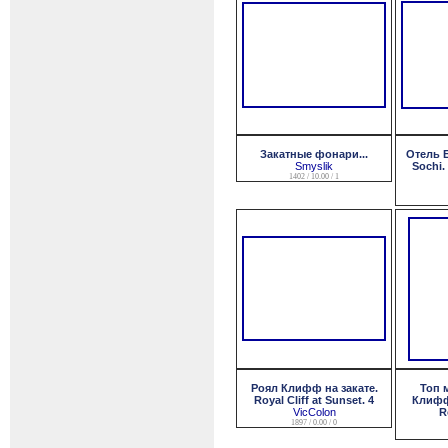
Закатные фонари...
Отель 
Smyslik
Sochi.
1402 / 10.00 / 1
Роял Клифф на закате.
Топ 
Royal Cliff at Sunset. 4
Клифф
VicColon
R
1897 / 0.00 / 0