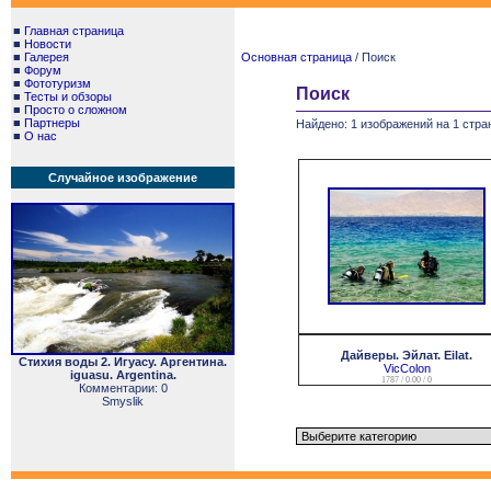
■
Главная страница
■
Новости
■
Галерея
Основная страница
/ Поиск
■
Форум
■
Фототуризм
Поиск
■
Тесты и обзоры
■
Просто о сложном
■
Партнеры
Найдено: 1 изображений на 1 стра
■
О нас
Случайное изображение
Дайверы. Эйлат. Eilat.
Стихия воды 2. Игуасу. Аргентина.
VicColon
iguasu. Argentina.
1787 / 0.00 / 0
Комментарии: 0
Smyslik