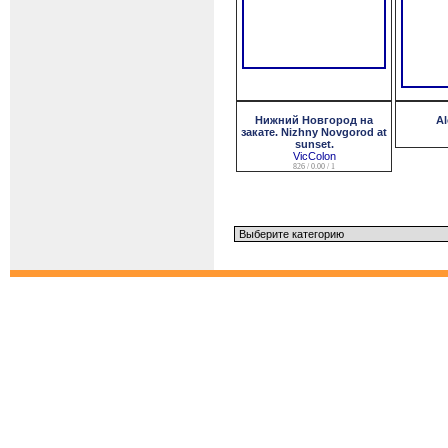
Нижний Новгород на
Al
закате. Nizhny Novgorod at
sunset.
VicColon
826 / 0.00 / 1