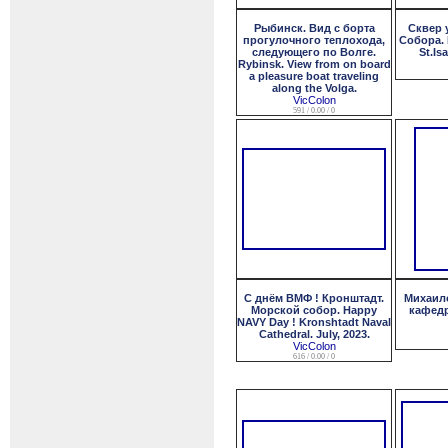
Рыбинск. Вид с борта
Сквер 
прогулочного теплохода,
Собора. 
следующего по Волге.
St.Is
Rybinsk. View from on board
a pleasure boat traveling
along the Volga.
VicColon
591 / 0.00 / 0
С днём ВМФ ! Кронштадт.
Михаил
Морской собор. Happy
кафед
NAVY Day ! Kronshtadt Naval
Cathedral. July, 2023.
VicColon
616 / 0.00 / 0