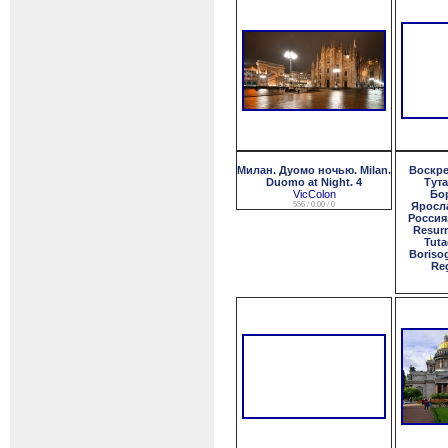
Милан. Дуомо ночью. Milan.
Воскре
Duomo at Night. 4
Тут
VicColon
Бор
556 / 0.00 / 0
Яросла
Россия.
Resurr
Tut
Borisog
Reg