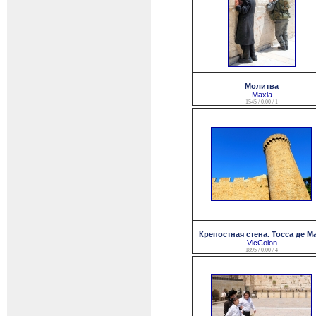
Молитва
Maxla
1545 / 0.00 / 1
Крепостная стена. Тосса де М
VicColon
1895 / 0.00 / 4