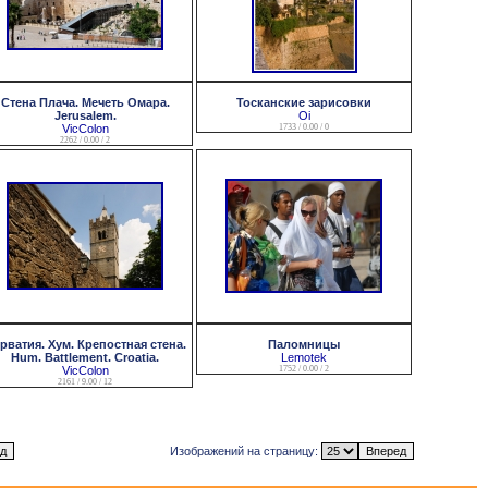
Стена Плача. Мечеть Омара.
Тосканские зарисовки
Jerusalem.
Oi
VicColon
1733 / 0.00 / 0
2262 / 0.00 / 2
рватия. Хум. Крепостная стена.
Паломницы
Hum. Battlement. Croatia.
Lemotek
VicColon
1752 / 0.00 / 2
2161 / 9.00 / 12
Изображений на страницу: