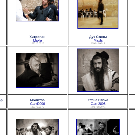
Хитрован
Дух Стены
Maxla
Maxla
1670 / 0.00 / 0
1390 / 0.00 / 3
ар.
Молитва
Стена Плача
Garri2006
Garri2006
1893 / 0.00 / 2
1978 / 10.00 / 1