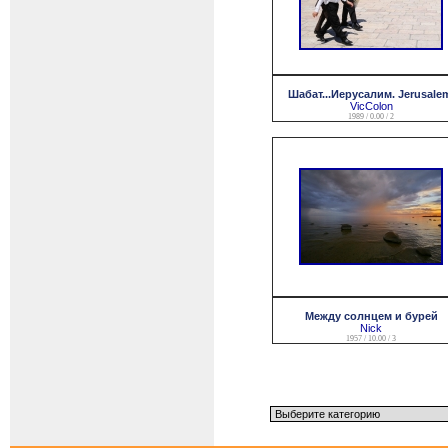
Шабат...Иерусалим. Jerusale
VicColon
1989 / 0.00 / 2
Между солнцем и бурей
Nick
1957 / 10.00 / 3