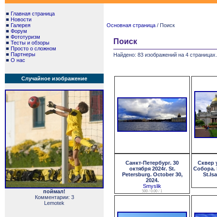
■
Главная страница
■
Новости
■
Галерея
Основная страница
/ Поиск
■
Форум
■
Фототуризм
Поиск
■
Тесты и обзоры
■
Просто о сложном
■
Партнеры
Найдено: 83 изображений на 4 страницах.
■
О нас
Случайное изображение
Санкт-Петербург. 30
Сквер 
октября 2024г. St.
Собора. 
Petersburg. October 30,
St.Is
2024.
Smyslik
поймал!
500 / 0.00 / 1
Комментарии: 3
Lemotek