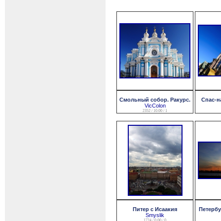
Смольный собор. Ракурс.
Спас-н
VicColon
2352 / 10.00 / 1
Питер с Исаакия
Петербу
Smyslik
1724 / 0.00 / 0