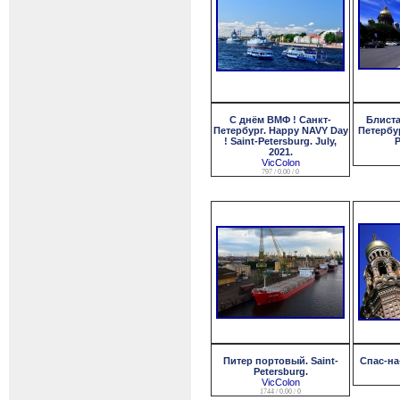
С днём ВМФ ! Санкт-
Блиста
Петербург. Happy NAVY Day
Петербур
! Saint-Petersburg. July,
P
2021.
VicColon
797 / 0.00 / 0
Питер портовый. Saint-
Спас-на
Petersburg.
VicColon
1744 / 0.00 / 0