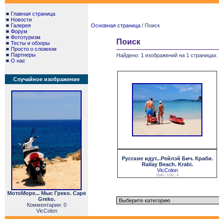
■
Главная страница
■
Новости
■
Галерея
Основная страница
/ Поиск
■
Форум
■
Фототуризм
Поиск
■
Тесты и обзоры
■
Просто о сложном
■
Партнеры
Найдено: 1 изображений на 1 страницах.
■
О нас
Случайное изображение
Русские идут...Рейлэй Бич. Краби.
Railay Beach. Krabi.
VicColon
2040 / 0.00 / 4
МотоМоре... Мыс Греко. Cape
Greko.
Комментарии: 0
VicColon