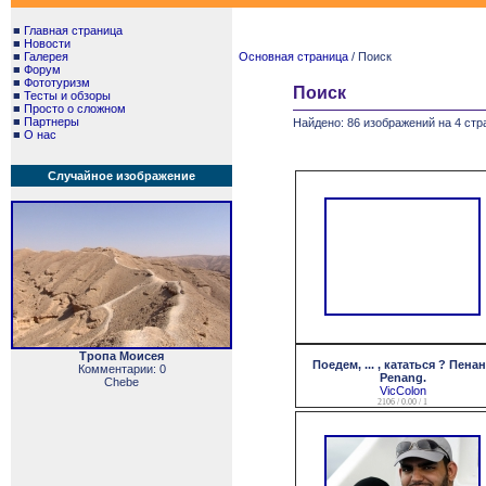
■
Главная страница
■
Новости
■
Галерея
Основная страница
/ Поиск
■
Форум
■
Фототуризм
Поиск
■
Тесты и обзоры
■
Просто о сложном
■
Партнеры
Найдено: 86 изображений на 4 стр
■
О нас
Случайное изображение
Тропа Моисея
Поедем, ... , кататься ? Пенан
Комментарии: 0
Penang.
Chebe
VicColon
2106 / 0.00 / 1