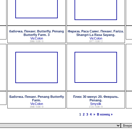
бабочка. Пенанг. Butterfly. Penang
Фариза. Раса Саянг. Пенанг. Fariza.
Butterfly Farm. 3
Shangri-La Rasa Sayang.
VicColon
VicColon
2066 / 0.00 / 0
1977 / 0.00 / 2
Бабочка. Пенанг. Penang Butterfly
Плюс 30 минус 20. Февраль.
Farm.
Penang.
VicColon
Smyslik
1948 / 0.00 / 0
1725 / 0.00 / 0
1
2
3
4
»
В конец »