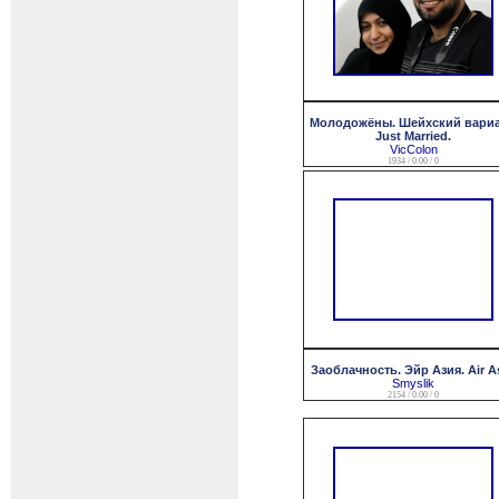
Молодожёны. Шейхский вариа
Just Married.
VicColon
1934 / 0.00 / 0
Заоблачность. Эйр Азия. Air As
Smyslik
2154 / 0.00 / 0