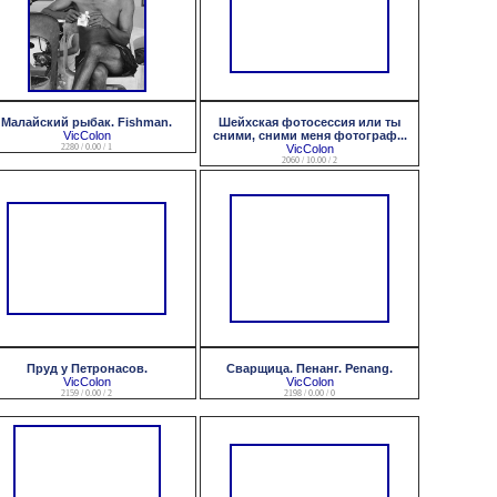
Малайский рыбак. Fishman.
Шейхская фотосессия или ты
VicColon
сними, сними меня фотограф...
2280 / 0.00 / 1
VicColon
2060 / 10.00 / 2
Пруд у Петронасов.
Сварщица. Пенанг. Penang.
VicColon
VicColon
2159 / 0.00 / 2
2198 / 0.00 / 0