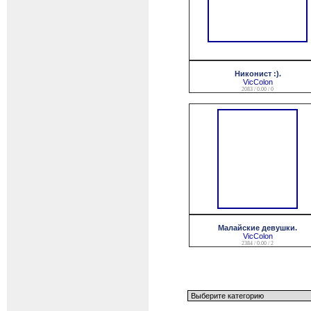
Никонист :).
VicColon
2083 / 0.00 / 0
Малайские девушки.
VicColon
2384 / 0.00 / 2