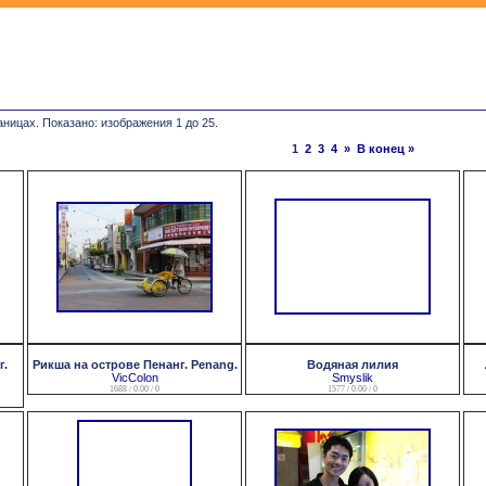
аницах. Показано: изображения 1 до 25.
1
2
3
4
»
В конец »
г.
Рикша на острове Пенанг. Penang.
Водяная лилия
VicColon
Smyslik
1688 / 0.00 / 0
1577 / 0.00 / 0