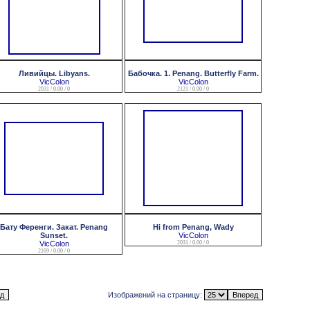
Ливийцы. Libyans.
Бабочка. 1. Penang. Butterfly Farm.
VicColon
VicColon
2031 / 0.00 / 0
2121 / 0.00 / 0
Бату Ференги. Закат. Penang
Hi from Penang, Wady
Sunset.
VicColon
VicColon
2031 / 0.00 / 0
2169 / 0.00 / 0
Изображений на страницу: