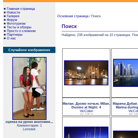
■
Главная страница
■
Новости
■
Галерея
Основная страница
/ Поиск
■
Форум
■
Фототуризм
Поиск
■
Тесты и обзоры
■
Просто о сложном
■
Партнеры
Найдено: 238 изображений на 10 страницах. Пок
■
О нас
Случайное изображение
Милан. Дуомо ночью. Milan.
Марина Дубая 
Duomo at Night. 4
Marina during
VicColon
VicCo
552 / 0.00 / 0
503 / 0.00
сценка на уроке анатомии...
Комментарии: 1
Lemotek