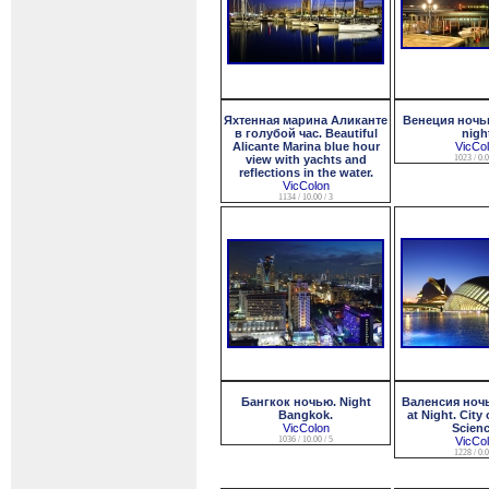
Яхтенная марина Аликанте
Венеция ночью
в голубой час. Beautiful
nigh
Alicante Marina blue hour
VicCo
view with yachts and
1023 / 0.0
reflections in the water.
VicColon
1134 / 10.00 / 3
Бангкок ночью. Night
Валенсия ночь
Bangkok.
at Night. City
VicColon
Scienc
1036 / 10.00 / 5
VicCo
1228 / 0.0