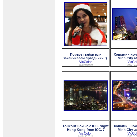
Портрет тайки или
Хошимин ночь
заканчиваем праздники :).
Minh City at
VicColon
VicCo
1298 / 0.00 / 0
1060 / 0.0
Гонконг ночью с ICC. Night
Хошимин ночь
Hong Kong from ICC. 7
Minh City at
VicColon
VicCo
1445 / 10.00 / 1
1356 / 0.0