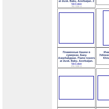
at dusk. Baku. Azerbaijan. 2
VicColon
763 / 0.00 / 0
Пламенные башни в
Ича
сумерках. Баку.
Узбекис
Азербайджан. Flame towers
Khiv
at dusk. Baku. Azerbaijan.
VicColon
974 / 0.00 / 0