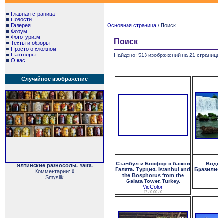
■
Главная страница
■
Новости
■
Галерея
Основная страница
/ Поиск
■
Форум
■
Фототуризм
Поиск
■
Тесты и обзоры
■
Просто о сложном
■
Партнеры
Найдено: 513 изображений на 21 страница
■
О нас
Случайное изображение
Стамбул и Босфор с башни
Водо
Ялтинские разносолы. Yalta.
Галата. Турция. Istanbul and
Бразилия.
Комментарии: 0
the Bosphorus from the
Smyslik
Galata Tower. Turkey.
VicColon
12 / 0.00 / 0