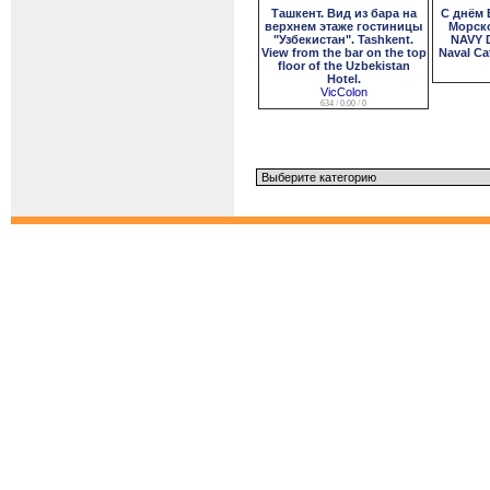
Ташкент. Вид из бара на
С днём 
верхнем этаже гостиницы
Морско
"Узбекистан". Tashkent.
NAVY D
View from the bar on the top
Naval Cat
floor of the Uzbekistan
Hotel.
VicColon
634 / 0.00 / 0