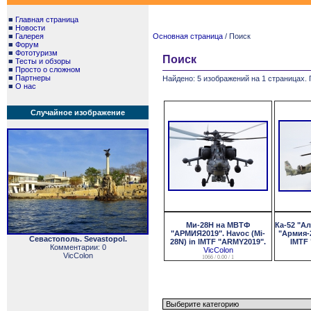
■
Главная страница
■
Новости
■
Галерея
Основная страница
/ Поиск
■
Форум
■
Фототуризм
Поиск
■
Тесты и обзоры
■
Просто о сложном
■
Партнеры
Найдено: 5 изображений на 1 страницах. 
■
О нас
Случайное изображение
Ми-28Н на МВТФ
Ка-52 "А
"АРМИЯ2019". Havoc (Mi-
"Армия-
Севастополь. Sevastopol.
28N) in IMTF "ARMY2019".
IMTF 
Комментарии: 0
VicColon
VicColon
1066 / 0.00 / 1