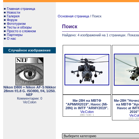
■
Главная страница
■
Новости
■
Галерея
Основная страница
/ Поиск
■
Форум
■
Фототуризм
Поиск
■
Тесты и обзоры
■
Просто о сложном
■
Партнеры
Найдено: 4 изображений на 1 страницах. Показа
■
О нас
Случайное изображение
Nikon D800 + Nikon AF-S Nikkor
28mm f/1.8 G. ISO800, f/4, 1/250.
NEF
Комментарии: 0
Ми-28Н на МВТФ
Ми-28Н "Ночно
VicColon
"АРМИЯ2019". Havoc (Mi-
на МВТФ "Арм
28N) in IMTF "ARMY2019".
Havoc at IMT
VicColon
2016"
1065 / 0.00 / 1
VicCo
1215 / 10.0