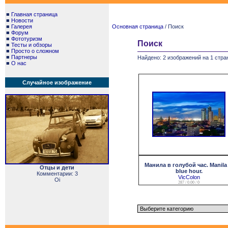
■
Главная страница
■
Новости
■
Галерея
Основная страница
/ Поиск
■
Форум
■
Фототуризм
Поиск
■
Тесты и обзоры
■
Просто о сложном
■
Партнеры
Найдено: 2 изображений на 1 стра
■
О нас
Случайное изображение
Манила в голубой час. Manila 
Отцы и дети
blue hour.
Комментарии: 3
VicColon
Oi
287 / 0.00 / 0