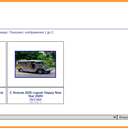
ницах. Показано: изображения 1 до 2.
at
С Новым 2026 годом! Happy New
Year 2025!
VicColon
286 / 0.00 / 0